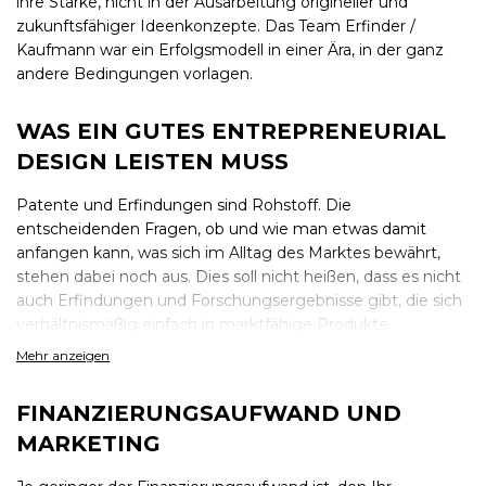
ihre Stärke, nicht in der Ausarbeitung origineller und
zukunftsfähiger Ideenkonzepte. Das Team Erfinder /
Kaufmann war ein Erfolgsmodell in einer Ära, in der ganz
andere Bedingungen vorlagen.
WAS EIN GUTES ENTREPRENEURIAL
DESIGN LEISTEN MUSS
Patente und Erfindungen sind Rohstoff. Die
entscheidenden Fragen, ob und wie man etwas damit
anfangen kann, was sich im Alltag des Marktes bewährt,
stehen dabei noch aus. Dies soll nicht heißen, dass es nicht
auch Erfindungen und Forschungsergebnisse gibt, die sich
verhältnismäßig einfach in marktfähige Produkte
umsetzen lassen. Es ist dies jedoch nicht der Normalfall.
Mehr anzeigen
Etwas noch so brillant Erfundenes oder Erforschtes ist nicht
automatisch auch marktfähig. Forschungslogik und
FINANZIERUNGSAUFWAND UND
Marktlogik sind grundverschieden.
MARKETING
An das Entrepreneurial Design müssen wir hohe
Anforderungen stellen, weil es eine ganze Reihe von