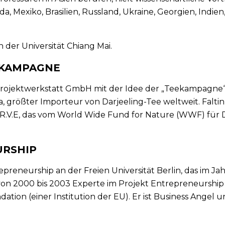
da, Mexiko, Brasilien, Russland, Ukraine, Georgien, Indien
n der Universität Chiang Mai.
EKAMPAGNE
Projektwerkstatt GmbH mit der Idee der „Teekampagne“. 
 größter Importeur von Darjeeling-Tee weltweit. Faltin is
R.V.E, das vom World Wide Fund for Nature (WWF) für Da
URSHIP
epreneurship an der Freien Universität Berlin, das im 
on 2000 bis 2003 Experte im Projekt Entrepreneurship i
tion (einer Institution der EU). Er ist Business Angel 