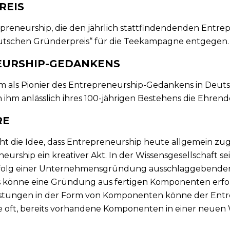
REIS
repreneurship, die den jährlich stattfindendenden Ent
eutschen Gründerpreis“ für die Teekampagne entgegen.
EURSHIP-GEDANKENS
hm als Pionier des Entrepreneurship-Gedankens in Deu
lieh ihm anlässlich ihres 100-jährigen Bestehens die Ehre
RE
eht die Idee, dass Entrepreneurship heute allgemein zu
neurship ein kreativer Akt. In der Wissensgesellschaft 
Erfolg einer Unternehmensgründung ausschlaggebender
s könne eine Gründung aus fertigen Komponenten erfol
stungen in der Form von Komponenten könne der Entr
 oft, bereits vorhandene Komponenten in einer neuen 