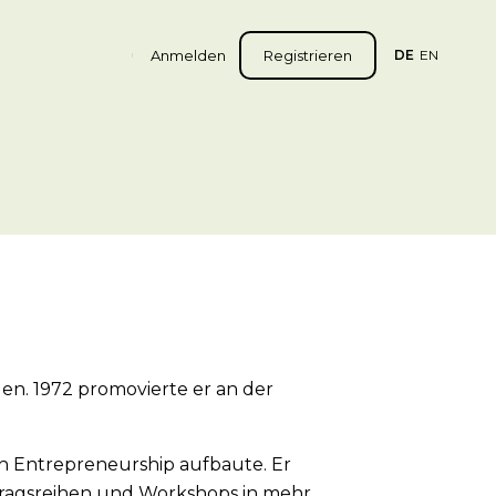
Anmelden
Registrieren
DE
EN
gen. 1972 promovierte er an der
eich Entrepreneurship aufbaute. Er
rtragsreihen und Workshops in mehr