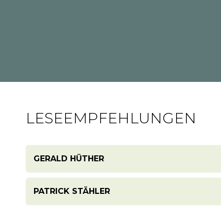
LESEEMPFEHLUNGEN
GERALD HÜTHER
„Würde: Was uns stark macht – als E
PATRICK STÄHLER
Wir alle wollen in Würde sterben, aber sollten 
„Das Richtige gründen. Werkzeugk