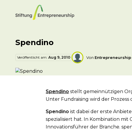
Spendino
Veröffentlicht am:
Aug 9, 2010
Von
Entrepreneurshi
Spendino
stellt gemeinnützigen Org
Unter Fundraising wird der Proze
Spendino
ist dabei der erste Anbiet
spezialisiert hat. In Kombination mi
Innovationsführer der Branche. spe