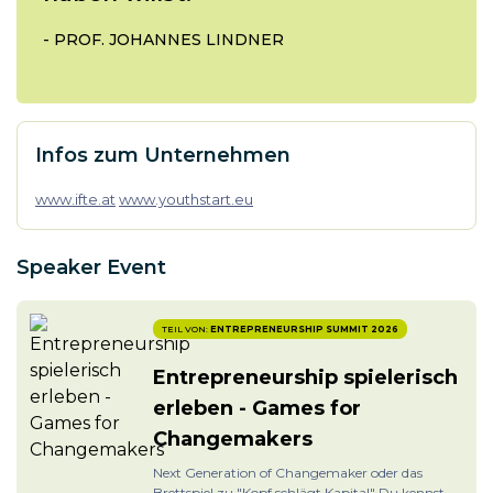
-
PROF. JOHANNES LINDNER
Infos zum Unternehmen
www.ifte.at
www.youthstart.eu
Speaker Event
TEIL VON:
ENTREPRENEURSHIP SUMMIT 2026
Entrepreneurship spielerisch
erleben - Games for
Changemakers
Next Generation of Changemaker oder das
Brettspiel zu "Kopf schlägt Kapital" Du kennst