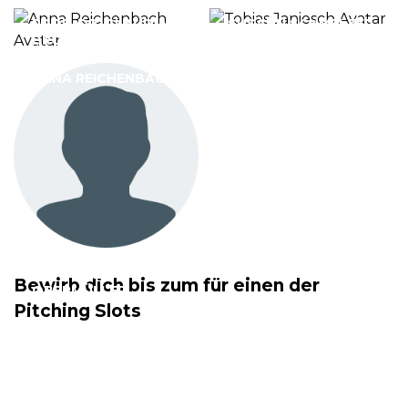
PROF. DR. CLAUDIA
SUSANN SCHMELZER
BRÖZEL
TOBIAS JANIESCH
ANNA REICHENBACH
MARIANNE
Bewirb dich bis zum für einen der
OBERMÜLLER
Pitching Slots