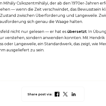
 Mihály Csíkszentmihályi, der ab den 1970er-Jahren er
fgehen — wenn die Zeit verschwindet, das Bewusstsein kl
er Zustand zwischen Überforderung und Langeweile. Zwisc
usforderung sich genau die Waage halten.
feld nicht nur gelesen — er hat es
übersetzt
. In Übung
r verstehen, sondern anwenden konnten. Mit Hendrik 
ess oder Langeweile
, ein Standardwerk, das zeigt, wie M
hm ausgeliefert zu sein.
Share post via: