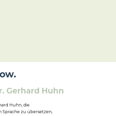
low.
r. Gerhard Huhn
hard Huhn, die
n Sprache zu übersetzen,