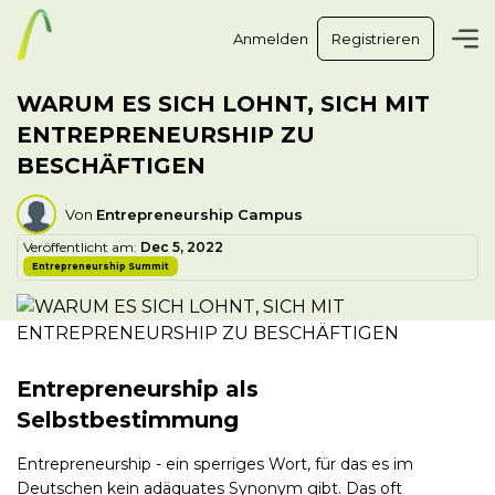
Anmelden
Registrieren
WARUM ES SICH LOHNT, SICH MIT
ENTREPRENEURSHIP ZU
BESCHÄFTIGEN
Von
Entrepreneurship Campus
Veröffentlicht am:
Dec 5, 2022
Entrepreneurship Summit
Entrepreneurship als
Selbstbestimmung
Entrepreneurship - ein sperriges Wort, für das es im
Deutschen kein adäquates Synonym gibt. Das oft