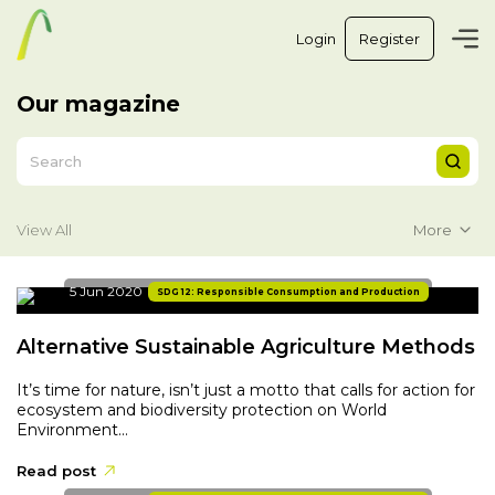
Login
Register
Our magazine
More
View All
5 Jun 2020
SDG 12: Responsible Consumption and Production
Alternative Sustainable Agriculture Methods
It’s time for nature, isn’t just a motto that calls for action for
ecosystem and biodiversity protection on World
Environment...
Read post