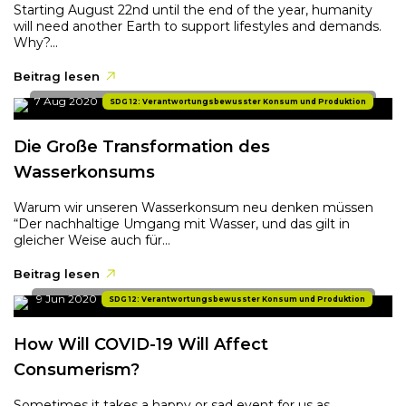
Starting August 22nd until the end of the year, humanity
will need another Earth to support lifestyles and demands.
Why?...
Beitrag lesen
7 Aug 2020
SDG 12: Verantwortungsbewusster Konsum und Produktion
Die Große Transformation des
Wasserkonsums
Warum wir unseren Wasserkonsum neu denken müssen
“Der nachhaltige Umgang mit Wasser, und das gilt in
gleicher Weise auch für...
Beitrag lesen
9 Jun 2020
SDG 12: Verantwortungsbewusster Konsum und Produktion
How Will COVID-19 Will Affect
Consumerism?
Sometimes it takes a happy or sad event for us as