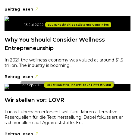
Beitrag lesen
13 Jul 2022
SDG 11: Nachhaltige Städte und Gemeinden
Why You Should Consider Wellness
Entrepreneurship
In 2021 the wellness economy was valued at around $1.5
trillion. The industry is booming...
Beitrag lesen
22 Sep 2021
SDG 9: Industrie, Innovation und Infrastruktur
Wir stellen vor: LOVR
Lucas Fuhrmann erforscht seit fünf Jahren alternative
Faserquellen für die Textilherstellung. Dabei fokussiert er
sich vor allem auf Agrarreststoffe. Er...
Beitrag lesen