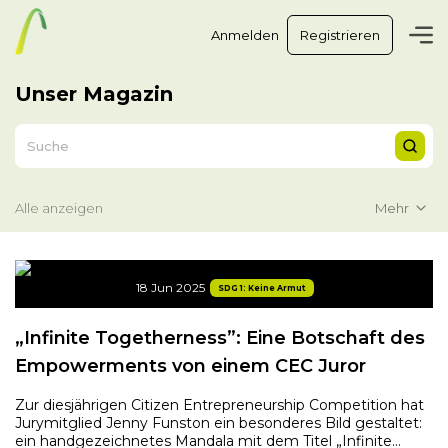
Anmelden
Registrieren
Unser Magazin
Mehr
Alle anzeigen
18 Jun 2025
SDG 1: Keine Armut
„Infinite Togetherness”: Eine Botschaft des
Empowerments von einem CEC Juror
Zur diesjährigen Citizen Entrepreneurship Competition hat
Jurymitglied Jenny Funston ein besonderes Bild gestaltet:
ein handgezeichnetes Mandala mit dem Titel „Infinite...