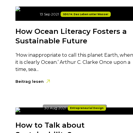
13 Sep 2021
SDG 14: Das Leben unter Wasser
How Ocean Literacy Fosters a
Sustainable Future
‘How inappropriate to call this planet Earth, whe
it is clearly Ocean.’ Arthur C. Clarke Once upon a
time, sea...
Beitrag lesen
30 Aug 2021
Entrepreneurial Design
How to Talk about