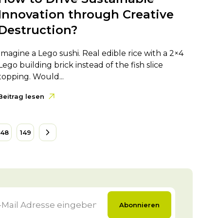
Innovation through Creative
Destruction?
Imagine a Lego sushi. Real edible rice with a 2×4
Lego building brick instead of the fish slice
topping. Would...
Beitrag lesen
148
149
Abonnieren