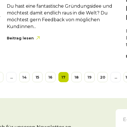
Du hast eine fantastische Gründungsidee und
möchtest damit endlich raus in die Welt? Du
,
möchtest gern Feedback von möglichen
Kund:innen...
Beitrag lesen
...
14
15
16
17
18
19
20
...